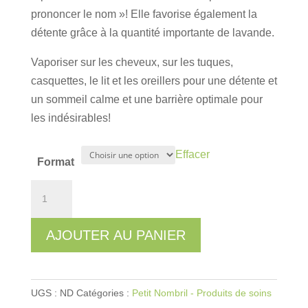
18.50 $
prononcer le nom »! Elle favorise également la
détente grâce à la quantité importante de lavande.
Vaporiser sur les cheveux, sur les tuques,
casquettes, le lit et les oreillers pour une détente et
un sommeil calme et une barrière optimale pour
les indésirables!
Effacer
Format
quantité
de
Brume
AJOUTER AU PANIER
Ticoco
UGS :
ND
Catégories :
Petit Nombril - Produits de soins