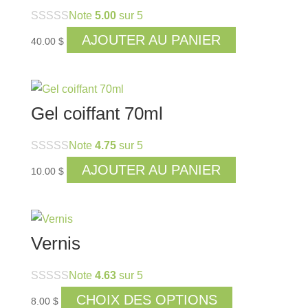
Note
5.00
sur 5
AJOUTER AU PANIER
40.00
$
Gel coiffant 70ml
Note
4.75
sur 5
AJOUTER AU PANIER
10.00
$
Vernis
Note
4.63
sur 5
Ce
CHOIX DES OPTIONS
8.00
$