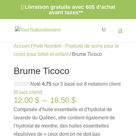
votre recherche...
Livraison gratuite avec 60$ d’achat
×
avant taxes**
Accueil
/
Petit Nombril - Produits de soins pour le
corps pour bébé et enfant
/ Brume Ticoco
Brume Ticoco
Noté
4.75
sur 5 basé sur
8
notations client
(
8
avis client)
Plage
12.00
$
–
18.50
$
de
Composée d’huile essentielle et d’hydrolat de
prix :
lavande du Québec, elle contient également de
12.00 $
l’hydrolat de menthe, des huiles essentielles
à
répulsives de « ceux dont on ne doit pas