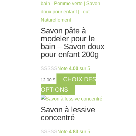
Savon pâte à
modeler pour le
bain – Savon doux
pour enfant 200g
Note
4.00
sur 5
CHOIX DES
12.00
$
Ce
OPTIONS
produit
a
Savon à lessive
plusieurs
concentré
variations.
Les
Note
4.83
sur 5