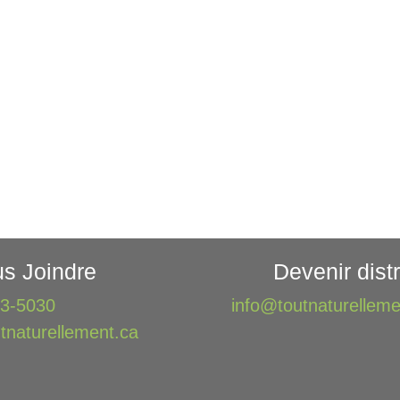
s Joindre
Devenir distr
73-5030
info@toutnaturelleme
tnaturellement.ca