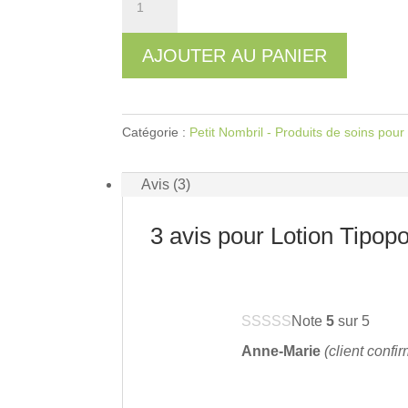
de
Lotion
AJOUTER AU PANIER
Tipopotin
250ml
Catégorie :
Petit Nombril - Produits de soins pour
Avis (3)
3 avis pour
Lotion Tipop
Note
5
sur 5
Anne-Marie
(client confi