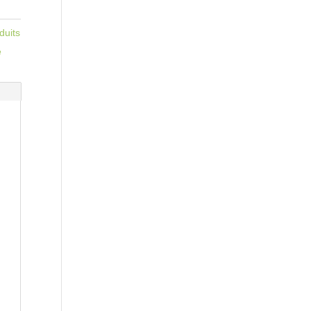
duits
e