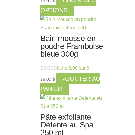
13.00
$
Ce
OPTIONS
produit
a
plusieurs
Bain mousse en
variations.
poudre Framboise
Les
bleue 300g
options
peuvent
Note
5.00
sur 5
être
AJOUTER AU
16.00
$
choisies
PANIER
sur
la
page
du
Pâte exfoliante
Détente au Spa
produit
250 ml