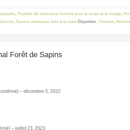
veautés
,
Produits de soins pour homme pour le corps et le visage
,
Pro
a douche
,
Savons artisanaux faits à la main
Étiquettes :
Femme
,
Homm
nal Forêt de Sapins
 confirmé)
–
décembre 5, 2022
firmé)
–
juillet 23, 2023