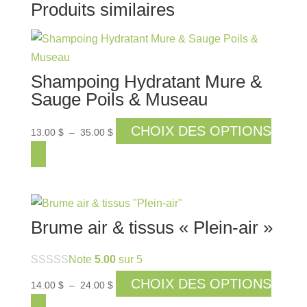
Produits similaires
Shampoing Hydratant Mure &
Sauge Poils & Museau
Plage
CHOIX DES OPTIONS
13.00
$
–
35.00
$
de
Ce
prix :
produit
13.00 $
a
à
35.00 $
plusieurs
Brume air & tissus « Plein-air »
variations.
Les
Note
5.00
sur 5
options
Plage
peuvent
CHOIX DES OPTIONS
14.00
$
–
24.00
$
de
être
Ce