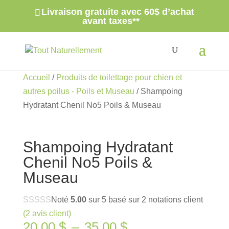
votre recherche...
Livraison gratuite avec 60$ d’achat
×
avant taxes**
Accueil
/
Produits de toilettage pour chien et
autres poilus - Poils et Museau
/ Shampoing
Hydratant Chenil No5 Poils & Museau
Shampoing Hydratant
Chenil No5 Poils &
Museau
Noté
5.00
sur 5 basé sur
2
notations client
(
2
avis client)
Plage
20.00
$
–
35.00
$