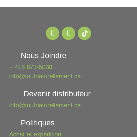
être
choisies
sur
la
page
du
produit
Nous Joindre
+ 418 873-5030
info@toutnaturellement.ca
Devenir distributeur
info@toutnaturellement.ca
Politiques
Achat et expédition