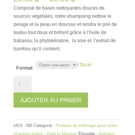
de
Composé de bases nettoyantes douces de
prix :
sources végétales, notre shampoing nettoie le
20.00 $
pelage et la peau en douceur et rendra le poil de
à
toutou tout doux et brillant grâce à l’huile de
35.00 $
babassu, la phytokératine, la soie et l’extrait de
bambou qu’il contient.
Effacer
Format
quantité
de
Shampoing
AJOUTER AU PANIER
Hydratant
Chenil
No5
UGS :
ND
Catégorie :
Produits de toilettage pour chien
Poils
et autres poilus - Poils et Museau
Étiquette :
Animaux